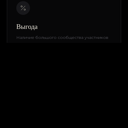
Выгода
Наличие большого сообщества участников
позволяет нам получать эксклюзивные
привилегии от партнеров
Приватность
Закрытый формат гарантирует
конфиденциальность ваших данных и сделок.