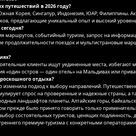
х путешествий в 2026 году?
жная Корея, Сингапур, Индонезия, ЮАР, Филиппины. Ак
ков, предлагающие уникальный опыт и высокий уровень
 сегодня?
я маршрутов, событийный туризм, запрос на информаци
ение продолжительности поездок и мультистрановые ма
иях?
оятельные клиенты ищут уединенные места, избегают м
ия «один остров — один отель» на Мальдивах или прива
 роскошного отдыха?
о изменила подход к выбору направлений. Путешествен
мулирует спрос на проверенные и надежные страны, а т
ГЛАВНАЯ
одных ландшафтов планеты. Алтайские горы, байкальск
ором прежде было принято говорить только применител
 выбор состоятельных туристов, ценящих подлинность, 
О ПРОЕКТЕ
треннего премиум-туризма с конкретными операторами,