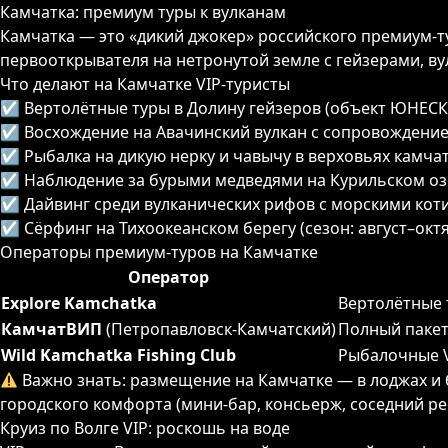
Камчатка: премиум туры к вулканам
Камчатка — это «дикий джокер» российского премиум-ту
первооткрывателя на нетронутой земле с гейзерами, ву
Что делают на Камчатке VIP-туристы
☑ Вертолётные туры в Долину гейзеров (объект ЮНЕС
☑ Восхождение на Авачинский вулкан с сопровождени
☑ Рыбалка на дикую нерку и чавычу в верховьях камчат
☑ Наблюдение за бурыми медведями на Курильском озе
☑ Дайвинг среди вулканических рифов с морскими кот
☑ Сёрфинг на Тихоокеанском берегу (сезон: август–окт
Операторы премиум-туров на Камчатке
Оператор
Explore Kamchatka
Вертолётные 
КамчатВИП
(Петропавловск-Камчатский)
Полный пакет
Wild Kamchatka Fishing Club
Рыбалочные V
Важно знать: размещение на Камчатке — в лоджах и 
городского комфорта (мини-бар, консьерж, соседний рес
Круиз по Волге VIP: роскошь на воде