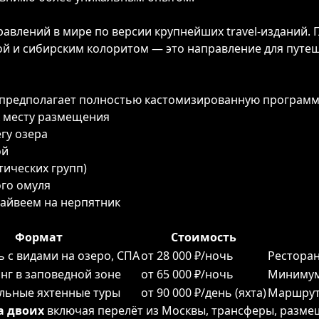
равлений в мире по версии крупнейших travel-изданий.
й и сибирским колоритом — это направление для путеш
 предполагает полностью кастомизированную программ
к месту размещения
гу озера
ой
тических групп)
ого омуля
хайвеем на нерпятник
Формат
Стоимость
ь с видами на озеро, СПА
от 28 000 ₽/ночь
Ресторан
нг в заповедной зоне
от 65 000 ₽/ночь
Минимум
льные яхтенные туры
от 90 000 ₽/день (яхта)
Маршрут
на двоих
включая перелёт из Москвы, трансферы, разме