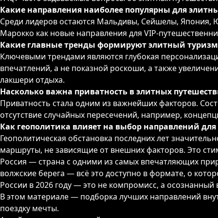
Какие направления наиболее популярны для элитны
Среди лидеров остаются Мальдивы, Сейшелы, Япония, Ю
Марокко как новые направления для VIP-путешественни
Какие главные тренды формируют элитный туризм
Ключевыми трендами являются глубокая персонализаци
впечатлений, а не показной роскоши, а также увелич
лакшери отдыха.
Насколько важна приватность в элитных путешеств
Приватность стала одним из важнейших факторов. Сост
отсутствие случайных пересечений, например, концепц
Как геополитика влияет на выбор направлений для
Геополитическая обстановка последних лет значительн
маршруты, не зависящие от внешних факторов. Это сти
Россия — страна с одними из самых впечатляющих прир
волжские берега — всё это доступно в формате, о кот
России в 2026 году — это не компромисс, а осознанный
В этом материале — подборка лучших направлений вну
поездку мечты.