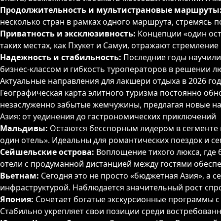
Продолжительность и мультистрановые маршруты
несколько стран в рамках одного маршрута, стремясь 
Приватность и эксклюзивность:
Концепции «один ост
таких местах, как Пхукет и Самуи, отражают стремлени
Надежность и стабильность:
Последние годы научили
бизнес-классом и гибкость туроператоров в решении 
Актуальные направления для лакшери отдыха в 2026 год
Географическая карта элитного туризма постоянно обно
незаслуженно забытые жемчужины, предлагая новые на
Азия: от уединения до гастрономических приключений
Мальдивы:
Остаются бесспорным лидером в сегменте 
один отель». Идеальны для романтических поездок и се
Сейшельские острова:
Воплощение тихого люкса, где 
отели с продуманной дистанцией между гостями обесп
Вьетнам:
Сегодня это не просто «бюджетная Азия», а 
инфраструктурой. Наблюдается значительный рост спро
Япония:
Сочетает богатые экскурсионные программы с
Стабильно укрепляет свои позиции среди востребован