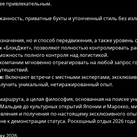
лее привлекательным.
анность, приватные бухты и утонченный стиль без из
значения, но и способ передвижения, а также уровень 
ак «БлэкДжет», позволяют полностью контролировать р
зможность полного контроля над логистикой.
компании мгновенно отреагировать на любой запрос го
утешествий.
е:
Включают встречи с местными экспертами, эксклюзи
получить уникальный, нетиражированный опыт.
маршрута, а целая философия, основанная на поиске ун
Мальдив до культурных открытий Японии и Марокко, м
овления и получения по-настоящему эксклюзивного опы
а не к демонстрации статуса. Роскошный отдых 2026 го
ях 2026