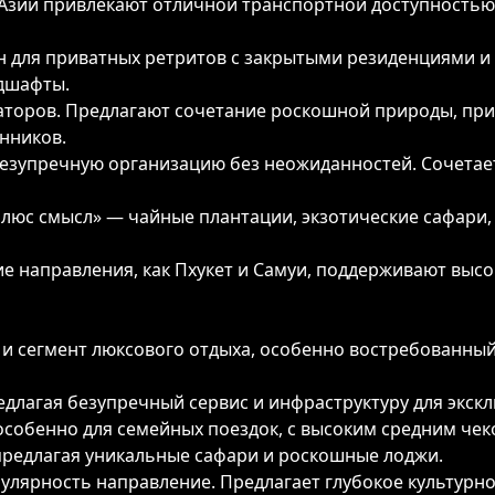
Азии привлекают отличной транспортной доступностью
 для приватных ретритов с закрытыми резиденциями и
ндшафты.
аторов. Предлагают сочетание роскошной природы, при
нников.
 безупречную организацию без неожиданностей. Сочета
люс смысл» — чайные плантации, экзотические сафари, 
ие направления, как Пхукет и Самуи, поддерживают высо
и сегмент люксового отдыха, особенно востребованный
длагая безупречный сервис и инфраструктуру для экскл
особенно для семейных поездок, с высоким средним че
предлагая уникальные сафари и роскошные лоджи.
лярность направление. Предлагает глубокое культурн