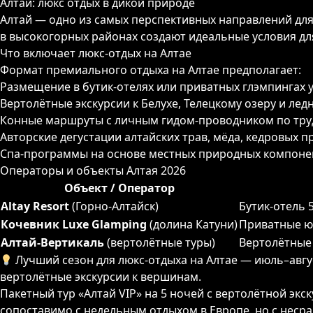
Алтай: люкс отдых в дикой природе
Алтай — одно из самых перспективных направлений для 
в высокогорных районах создают идеальные условия дл
Что включает люкс-отдых на Алтае
Формат премиального отдыха на Алтае предполагает:
Размещение в бутик-отелях или приватных глэмпингах у
Вертолётные экскурсии к Белухе, Телецкому озеру и лед
Конные маршруты с личным гидом-проводником по тр
Авторские дегустации алтайских трав, мёда, кедровых п
Спа-программы на основе местных природных компоне
Операторы и объекты Алтая 2026
Объект / Оператор
Altay Resort
(Горно-Алтайск)
Бутик-отель 
Кочевник Luxe Glamping
(долина Катуни)
Приватные ю
Алтай-Вертикаль
(вертолётные туры)
Вертолётные 
Лучший сезон для люкс-отдыха на Алтае — июль–авгу
вертолётные экскурсии к вершинам.
Пакетный тур «Алтай VIP» на 5 ночей с вертолётной э
сопоставимо с недельным отдыхом в Европе, но с нес