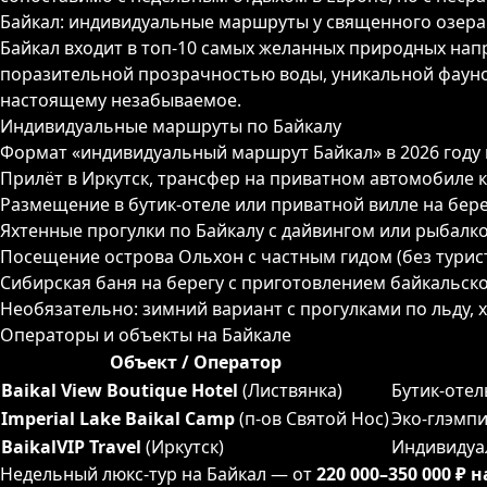
Байкал: индивидуальные маршруты у священного озера
Байкал входит в топ-10 самых желанных природных нап
поразительной прозрачностью воды, уникальной фауно
настоящему незабываемое.
Индивидуальные маршруты по Байкалу
Формат «индивидуальный маршрут Байкал» в 2026 году
Прилёт в Иркутск, трансфер на приватном автомобиле 
Размещение в бутик-отеле или приватной вилле на бере
Яхтенные прогулки по Байкалу с дайвингом или рыбалк
Посещение острова Ольхон с частным гидом (без турис
Сибирская баня на берегу с приготовлением байкальск
Необязательно: зимний вариант с прогулками по льду, 
Операторы и объекты на Байкале
Объект / Оператор
Baikal View Boutique Hotel
(Листвянка)
Бутик-отел
Imperial Lake Baikal Camp
(п-ов Святой Нос)
Эко-глэмпи
BaikalVIP Travel
(Иркутск)
Индивидуа
Недельный люкс-тур на Байкал — от
220 000–350 000 ₽ 