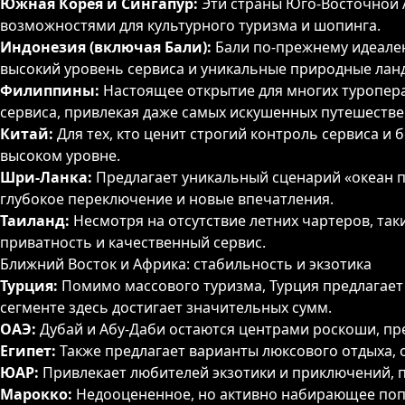
Южная Корея и Сингапур:
Эти страны Юго-Восточной 
возможностями для культурного туризма и шопинга.
Индонезия (включая Бали):
Бали по-прежнему идеален
высокий уровень сервиса и уникальные природные ла
Филиппины:
Настоящее открытие для многих туропер
сервиса, привлекая даже самых искушенных путешестве
Китай:
Для тех, кто ценит строгий контроль сервиса и
высоком уровне.
Шри-Ланка:
Предлагает уникальный сценарий «океан п
глубокое переключение и новые впечатления.
Таиланд:
Несмотря на отсутствие летних чартеров, так
приватность и качественный сервис.
Ближний Восток и Африка: стабильность и экзотика
Турция:
Помимо массового туризма, Турция предлагает 
сегменте здесь достигает значительных сумм.
ОАЭ:
Дубай и Абу-Даби остаются центрами роскоши, пре
Египет:
Также предлагает варианты люксового отдыха, 
ЮАР:
Привлекает любителей экзотики и приключений, 
Марокко:
Недооцененное, но активно набирающее попу