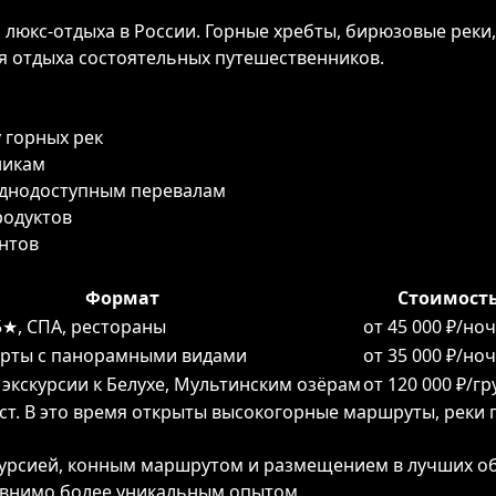
ПРИВИЛЕГИИ
люкс-отдыха в России. Горные хребты, бирюзовые реки,
я отдыха состоятельных путешественников.
ЖУРНАЛ
 горных рек
никам
ПАРТНЕРАМ
уднодоступным перевалам
родуктов
нтов
ВХОД
Формат
Стоимост
5★, СПА, рестораны
от 45 000 ₽/но
рты с панорамными видами
от 35 000 ₽/но
экскурсии к Белухе, Мультинским озёрам
от 120 000 ₽/г
ст. В это время открыты высокогорные маршруты, реки 
кскурсией, конным маршрутом и размещением в лучших о
равнимо более уникальным опытом.