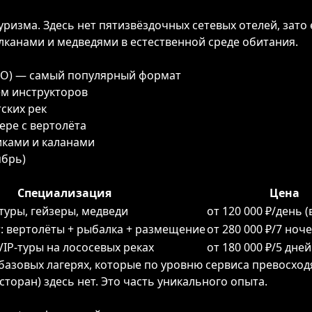
ризма. Здесь нет пятизвёздочных сетевых отелей, зато
лканами и медведями в естественной среде обитания.
КО) — самый популярный формат
ем инструкторов
ских рек
ре с вертолёта
иками и каланами
ябрь)
Специализация
Цена
туры, гейзеры, медведи
от 120 000 ₽/день 
: вертолёты + рыбалка + размещение
от 280 000 ₽/7 ноч
IP-туры на лососевых реках
от 180 000 ₽/5 дней
базовых лагерях, которые по уровню сервиса превосхо
торан) здесь нет. Это часть уникального опыта.