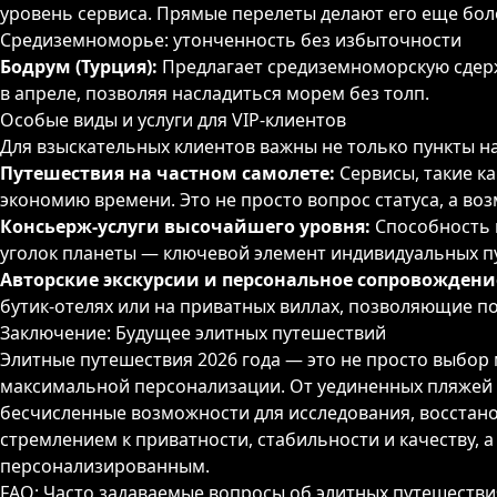
уровень сервиса. Прямые перелеты делают его еще бо
Средиземноморье: утонченность без избыточности
Бодрум (Турция):
Предлагает средиземноморскую сдерж
в апреле, позволяя насладиться морем без толп.
Особые виды и услуги для VIP-клиентов
Для взыскательных клиентов важны не только пункты на
Путешествия на частном самолете:
Сервисы, такие к
экономию времени. Это не просто вопрос статуса, а во
Консьерж-услуги высочайшего уровня:
Способность 
уголок планеты — ключевой элемент индивидуальных п
Авторские экскурсии и персональное сопровождени
бутик-отелях или на приватных виллах, позволяющие 
Заключение: Будущее элитных путешествий
Элитные путешествия 2026 года — это не просто выбор 
максимальной персонализации. От уединенных пляжей 
бесчисленные возможности для исследования, восстан
стремлением к приватности, стабильности и качеству, 
персонализированным.
FAQ: Часто задаваемые вопросы об элитных путешестви