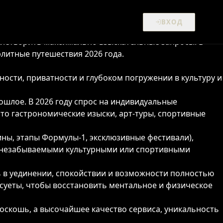
остоятельные клиенты ищут не просто демонстрацию
ВХОД
т эксклюзивных туров в самые отдаленные уголки мира
влетворить максимально взыскательные запросы. В
литные путешествия 2026 года.
ости, приватности и глубоком погружении в культуру и
ошлое. В 2026 году спрос на индивидуальные
 то гастрономические изыски, арт-туры, спортивные
ы, этапы Формулы-1, эксклюзивные фестивали),
 с незабываемыми культурными или спортивными
 в уединении, спокойствии и возможности полностью
суеты, чтобы восстановить ментальное и физическое
оскошь, а высочайшее качество сервиса, уникальность