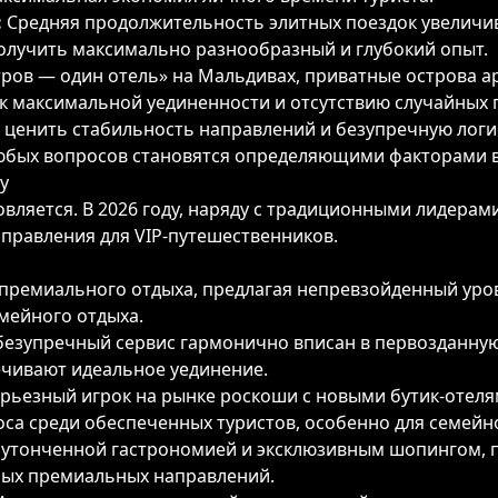
:
Средняя продолжительность элитных поездок увеличи
получить максимально разнообразный и глубокий опыт.
ров — один отель» на Мальдивах, приватные острова а
е к максимальной уединенности и отсутствию случайных
 ценить стабильность направлений и безупречную логи
любых вопросов становятся определяющими факторами 
у
вляется. В 2026 году, наряду с традиционными лидерам
правления для VIP-путешественников.
премиального отдыха, предлагая непревзойденный уро
мейного отдыха.
безупречный сервис гармонично вписан в первозданную
ечивают идеальное уединение.
серьезный игрок на рынке роскоши с новыми бутик-отел
са среди обеспеченных туристов, особенно для семейн
 утонченной гастрономией и эксклюзивным шопингом, п
ных премиальных направлений.