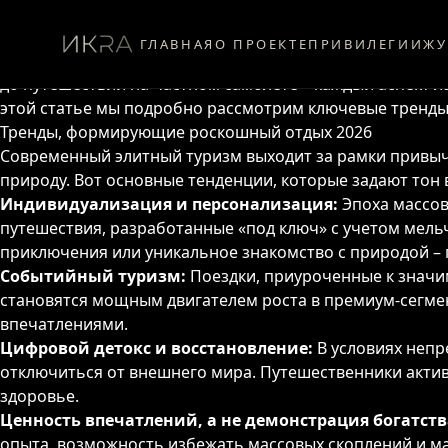
Введение: Новая философия элитного отдыха в 2026 год
Индустрия элитных путешествий постоянно эволюциони
ГЛАВНАЯ
О ПРОЕКТЕ
ПРИВИЛЕГИИ
ЖУ
статуса, а глубоко персонализированный, уникальный 
до путешествий на частном самолете – каждый аспект 
этой статье мы подробно рассмотрим ключевые тренды 
Тренды, формирующие роскошный отдых 2026
Современный элитный туризм выходит за рамки привычн
природу. Вот основные тенденции, которые задают тон в
Индивидуализация и персонализация:
Эпоха массов
путешествия, разработанные «под ключ» с учетом мельч
приключения или уникальное знакомство с природой – 
Событийный туризм:
Поездки, приуроченные к значи
становятся мощным двигателем роста в премиум-сегме
впечатлениями.
Цифровой детокс и восстановление:
В условиях непр
отключиться от внешнего мира. Путешественники актив
здоровье.
Ценность впечатлений, а не демонстрация богатств
опыта, возможность избежать массовых скоплений и м