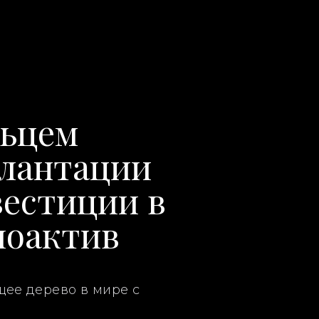
льцем
лантации
вестиции в
иоактив
ее дерево в мире с