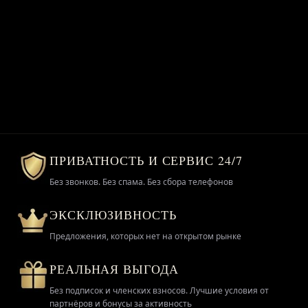
ПРИВАТНОСТЬ И СЕРВИС 24/7
Без звонков. Без спама. Без сбора телефонов
ЭКСКЛЮЗИВНОСТЬ
Предложения, которых нет на открытом рынке
РЕАЛЬНАЯ ВЫГОДА
Без подписок и членских взносов. Лучшие условия от
партнёров и бонусы за активность