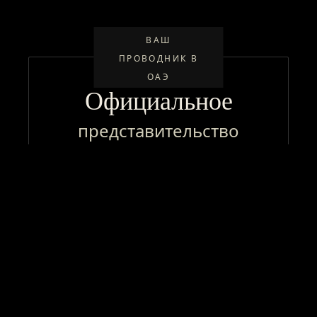
ВАШ
ПРОВОДНИК В
ОАЭ
Официальное
представительство
—
подбор лицензии и типа
компании
—
сопровождение регистрации
—
получение резидентской визы
—
полная интеграция бизнеса