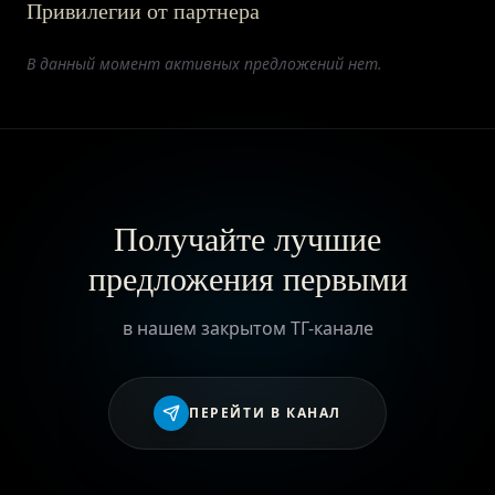
Привилегии от партнера
ПРИВИЛЕГИИ
В данный момент активных предложений нет.
ЖУРНАЛ
ПАРТНЕРАМ
Получайте лучшие
предложения первыми
ВХОД
в нашем закрытом ТГ-канале
ПЕРЕЙТИ В КАНАЛ