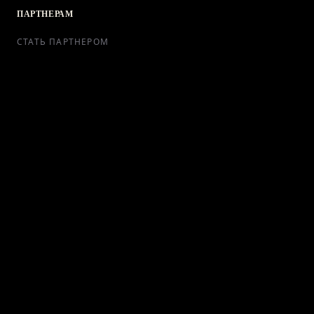
ПАРТНЕРАМ
СТАТЬ ПАРТНЕРОМ
РЕКЛАМА
СОТРУДНИЧЕСТВО
КОНТАКТЫ
Telegram Bot
support@ikra-x.ru
© 2026 ИКRA. ВСЕ ПРАВА ЗАЩИЩЕНЫ.
ПУБЛИЧНАЯ ОФЕРТА