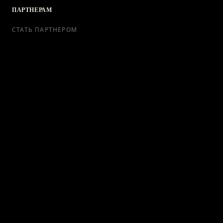
ПАРТНЕРАМ
СТАТЬ ПАРТНЕРОМ
РЕКЛАМА
СОТРУДНИЧЕСТВО
КОНТАКТЫ
Telegram Bot
support@ikra-x.ru
© 2026 ИКRA. ВСЕ ПРАВА ЗАЩИЩЕНЫ.
ПУБЛИЧНАЯ ОФЕРТА