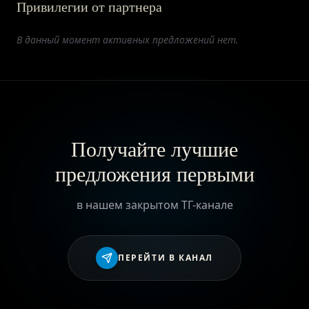
Привилегии от партнера
ПРИВИЛЕГИИ
В данный момент активных предложений нет.
ЖУРНАЛ
ПАРТНЕРАМ
Получайте лучшие
предложения первыми
ВХОД
в нашем закрытом ТГ-канале
ПЕРЕЙТИ В КАНАЛ