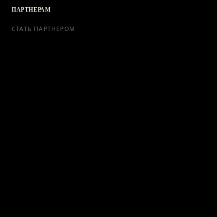
ПАРТНЕРАМ
СТАТЬ ПАРТНЕРОМ
РЕКЛАМА
СОТРУДНИЧЕСТВО
КОНТАКТЫ
Telegram Bot
support@ikra-x.ru
© 2026 ИКRA. ВСЕ ПРАВА ЗАЩИЩЕНЫ.
ПУБЛИЧНАЯ ОФЕРТА