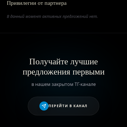
Привилегии от партнера
ПРИВИЛЕГИИ
В данный момент активных предложений нет.
ЖУРНАЛ
ПАРТНЕРАМ
Получайте лучшие
предложения первыми
ВХОД
в нашем закрытом ТГ-канале
ПЕРЕЙТИ В КАНАЛ