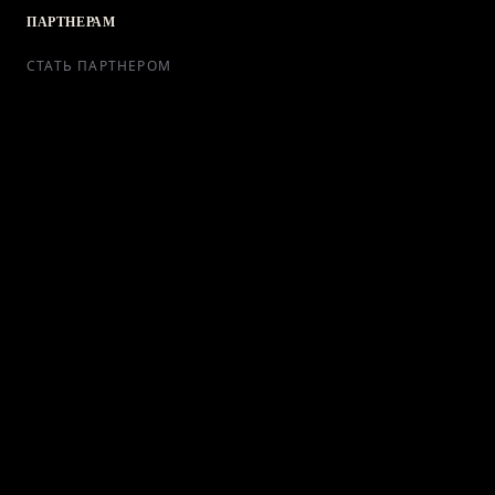
ПАРТНЕРАМ
СТАТЬ ПАРТНЕРОМ
РЕКЛАМА
СОТРУДНИЧЕСТВО
КОНТАКТЫ
Telegram Bot
support@ikra-x.ru
© 2026 ИКRA. ВСЕ ПРАВА ЗАЩИЩЕНЫ.
ПУБЛИЧНАЯ ОФЕРТА