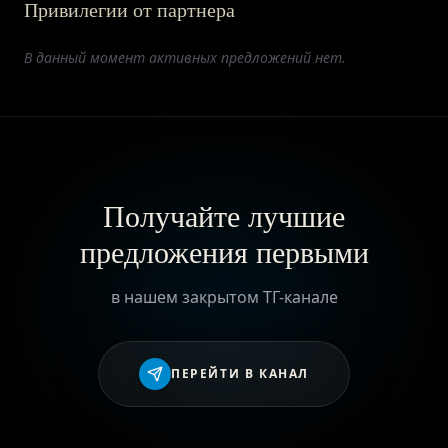
Привилегии от партнера
ПРИВИЛЕГИИ
В данный момент активных предложений нет.
ЖУРНАЛ
ПАРТНЕРАМ
Получайте лучшие
предложения первыми
ВХОД
в нашем закрытом ТГ-канале
ПЕРЕЙТИ В КАНАЛ