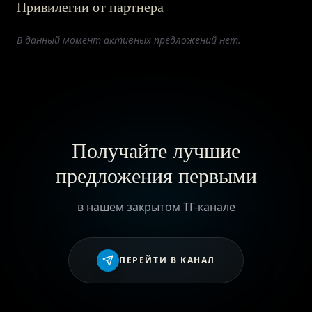
Привилегии от партнера
ПРИВИЛЕГИИ
В данный момент активных предложений нет.
ЖУРНАЛ
ПАРТНЕРАМ
Получайте лучшие
предложения первыми
ВХОД
в нашем закрытом ТГ-канале
ПЕРЕЙТИ В КАНАЛ