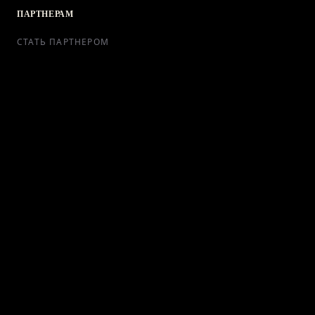
ПАРТНЕРАМ
СТАТЬ ПАРТНЕРОМ
РЕКЛАМА
СОТРУДНИЧЕСТВО
КОНТАКТЫ
Telegram Bot
support@ikra-x.ru
© 2026 ИКRA. ВСЕ ПРАВА ЗАЩИЩЕНЫ.
ПУБЛИЧНАЯ ОФЕРТА