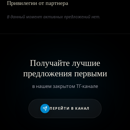
Привилегии от партнера
ПРИВИЛЕГИИ
В данный момент активных предложений нет.
ЖУРНАЛ
ПАРТНЕРАМ
Получайте лучшие
предложения первыми
ВХОД
в нашем закрытом ТГ-канале
ПЕРЕЙТИ В КАНАЛ