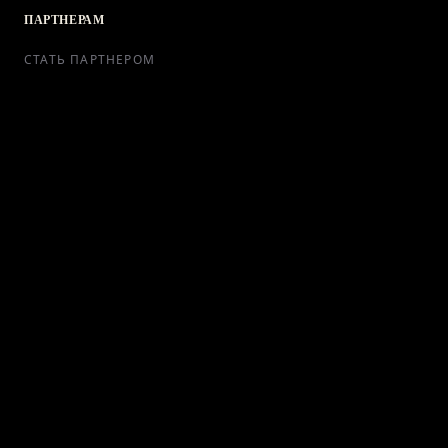
ПАРТНЕРАМ
СТАТЬ ПАРТНЕРОМ
РЕКЛАМА
СОТРУДНИЧЕСТВО
КОНТАКТЫ
Telegram Bot
support@ikra-x.ru
© 2026 ИКRA. ВСЕ ПРАВА ЗАЩИЩЕНЫ.
ПУБЛИЧНАЯ ОФЕРТА