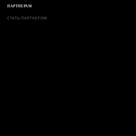
ПАРТНЕРАМ
СТАТЬ ПАРТНЕРОМ
РЕКЛАМА
СОТРУДНИЧЕСТВО
КОНТАКТЫ
Telegram Bot
support@ikra-x.ru
© 2026 ИКRA. ВСЕ ПРАВА ЗАЩИЩЕНЫ.
ПУБЛИЧНАЯ ОФЕРТА