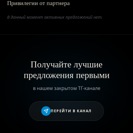
Привилегии от партнера
ПРИВИЛЕГИИ
В данный момент активных предложений нет.
ЖУРНАЛ
ПАРТНЕРАМ
Получайте лучшие
предложения первыми
ВХОД
в нашем закрытом ТГ-канале
ПЕРЕЙТИ В КАНАЛ