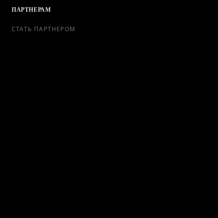
ПАРТНЕРАМ
СТАТЬ ПАРТНЕРОМ
РЕКЛАМА
СОТРУДНИЧЕСТВО
КОНТАКТЫ
Telegram Bot
support@ikra-x.ru
© 2026 ИКRA. ВСЕ ПРАВА ЗАЩИЩЕНЫ.
ПУБЛИЧНАЯ ОФЕРТА