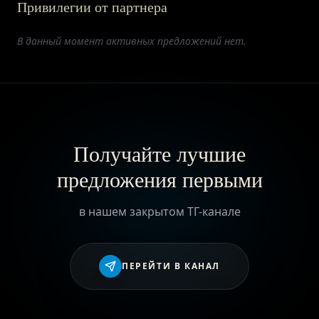
Привилегии от партнера
ПРИВИЛЕГИИ
В данный момент активных предложений нет.
ЖУРНАЛ
ПАРТНЕРАМ
Получайте лучшие
предложения первыми
ВХОД
в нашем закрытом ТГ-канале
ПЕРЕЙТИ В КАНАЛ