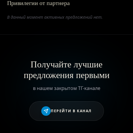
Привилегии от партнера
ПРИВИЛЕГИИ
В данный момент активных предложений нет.
ЖУРНАЛ
ПАРТНЕРАМ
Получайте лучшие
предложения первыми
ВХОД
в нашем закрытом ТГ-канале
ПЕРЕЙТИ В КАНАЛ