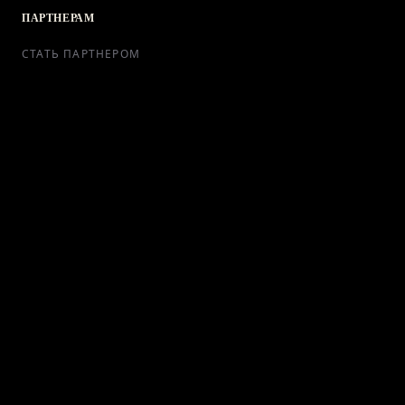
ПАРТНЕРАМ
СТАТЬ ПАРТНЕРОМ
РЕКЛАМА
СОТРУДНИЧЕСТВО
КОНТАКТЫ
Telegram Bot
support@ikra-x.ru
© 2026 ИКRA. ВСЕ ПРАВА ЗАЩИЩЕНЫ.
ПУБЛИЧНАЯ ОФЕРТА