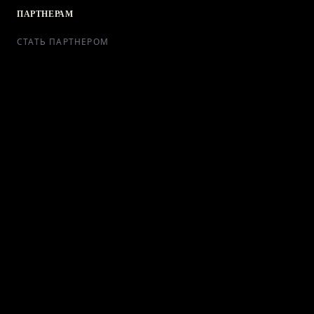
ПАРТНЕРАМ
СТАТЬ ПАРТНЕРОМ
РЕКЛАМА
СОТРУДНИЧЕСТВО
КОНТАКТЫ
Telegram Bot
support@ikra-x.ru
© 2026 ИКRA. ВСЕ ПРАВА ЗАЩИЩЕНЫ.
ПУБЛИЧНАЯ ОФЕРТА