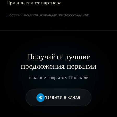
Привилегии от партнера
ПРИВИЛЕГИИ
В данный момент активных предложений нет.
ЖУРНАЛ
ПАРТНЕРАМ
Получайте лучшие
предложения первыми
ВХОД
в нашем закрытом ТГ-канале
ПЕРЕЙТИ В КАНАЛ