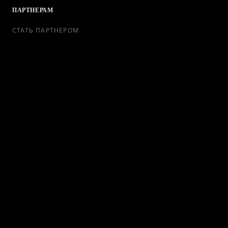
ПАРТНЕРАМ
СТАТЬ ПАРТНЕРОМ
РЕКЛАМА
СОТРУДНИЧЕСТВО
КОНТАКТЫ
Telegram Bot
support@ikra-x.ru
© 2026 ИКRA. ВСЕ ПРАВА ЗАЩИЩЕНЫ.
ПУБЛИЧНАЯ ОФЕРТА