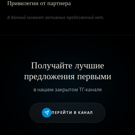
Привилегии от партнера
ПРИВИЛЕГИИ
В данный момент активных предложений нет.
ЖУРНАЛ
ПАРТНЕРАМ
Получайте лучшие
предложения первыми
ВХОД
в нашем закрытом ТГ-канале
ПЕРЕЙТИ В КАНАЛ