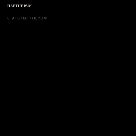
ПАРТНЕРАМ
СТАТЬ ПАРТНЕРОМ
РЕКЛАМА
СОТРУДНИЧЕСТВО
КОНТАКТЫ
Telegram Bot
support@ikra-x.ru
© 2026 ИКRA. ВСЕ ПРАВА ЗАЩИЩЕНЫ.
ПУБЛИЧНАЯ ОФЕРТА