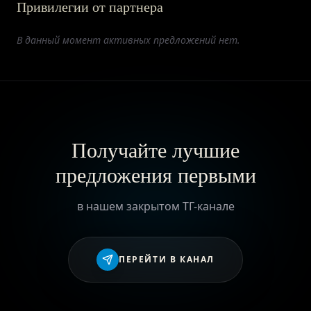
Привилегии от партнера
ПРИВИЛЕГИИ
В данный момент активных предложений нет.
ЖУРНАЛ
ПАРТНЕРАМ
Получайте лучшие
предложения первыми
ВХОД
в нашем закрытом ТГ-канале
ПЕРЕЙТИ В КАНАЛ