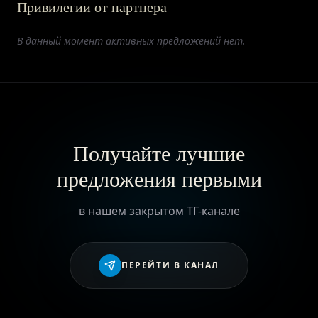
Привилегии от партнера
ПРИВИЛЕГИИ
В данный момент активных предложений нет.
ЖУРНАЛ
ПАРТНЕРАМ
Получайте лучшие
предложения первыми
ВХОД
в нашем закрытом ТГ-канале
ПЕРЕЙТИ В КАНАЛ