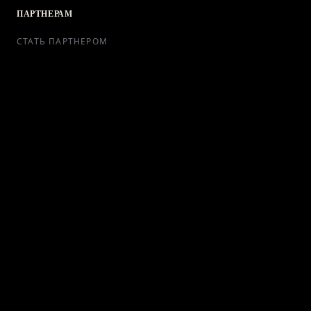
ПАРТНЕРАМ
СТАТЬ ПАРТНЕРОМ
РЕКЛАМА
СОТРУДНИЧЕСТВО
КОНТАКТЫ
Telegram Bot
support@ikra-x.ru
© 2026 ИКRA. ВСЕ ПРАВА ЗАЩИЩЕНЫ.
ПУБЛИЧНАЯ ОФЕРТА