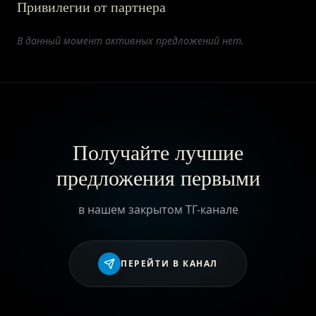
Привилегии от партнера
ПРИВИЛЕГИИ
В данный момент активных предложений нет.
ЖУРНАЛ
ПАРТНЕРАМ
Получайте лучшие
предложения первыми
ВХОД
в нашем закрытом ТГ-канале
ПЕРЕЙТИ В КАНАЛ