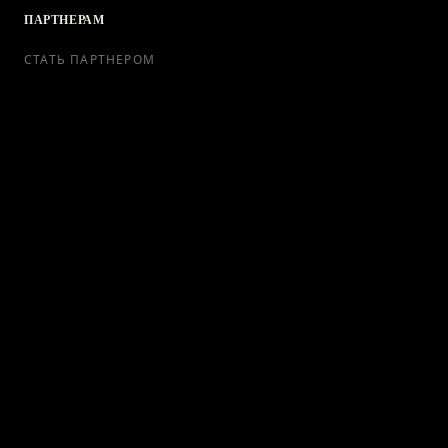
ПАРТНЕРАМ
СТАТЬ ПАРТНЕРОМ
РЕКЛАМА
СОТРУДНИЧЕСТВО
КОНТАКТЫ
Telegram Bot
support@ikra-x.ru
© 2026 ИКRA. ВСЕ ПРАВА ЗАЩИЩЕНЫ.
ПУБЛИЧНАЯ ОФЕРТА