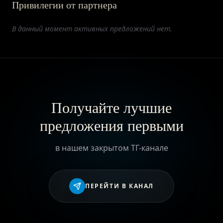
Привилегии от партнера
ПРИВИЛЕГИИ
В данный момент активных предложений нет.
ЖУРНАЛ
ПАРТНЕРАМ
Получайте лучшие
предложения первыми
ВХОД
в нашем закрытом ТГ-канале
ПЕРЕЙТИ В КАНАЛ