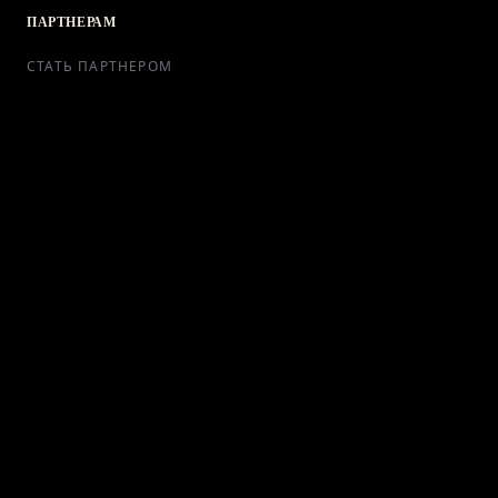
ПАРТНЕРАМ
СТАТЬ ПАРТНЕРОМ
РЕКЛАМА
СОТРУДНИЧЕСТВО
КОНТАКТЫ
Telegram Bot
support@ikra-x.ru
© 2026 ИКRA. ВСЕ ПРАВА ЗАЩИЩЕНЫ.
ПУБЛИЧНАЯ ОФЕРТА