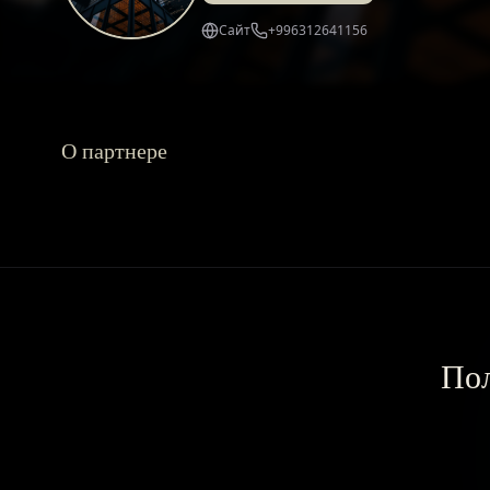
Сайт
+996312641156
О партнере
Пол