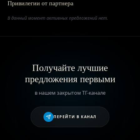
Привилегии от партнера
ПРИВИЛЕГИИ
В данный момент активных предложений нет.
ЖУРНАЛ
ПАРТНЕРАМ
Получайте лучшие
предложения первыми
ВХОД
в нашем закрытом ТГ-канале
ПЕРЕЙТИ В КАНАЛ