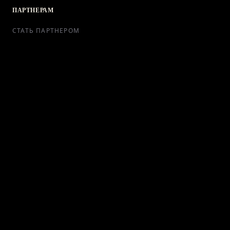
ПАРТНЕРАМ
СТАТЬ ПАРТНЕРОМ
РЕКЛАМА
СОТРУДНИЧЕСТВО
КОНТАКТЫ
Telegram Bot
support@ikra-x.ru
© 2026 ИКRA. ВСЕ ПРАВА ЗАЩИЩЕНЫ.
ПУБЛИЧНАЯ ОФЕРТА