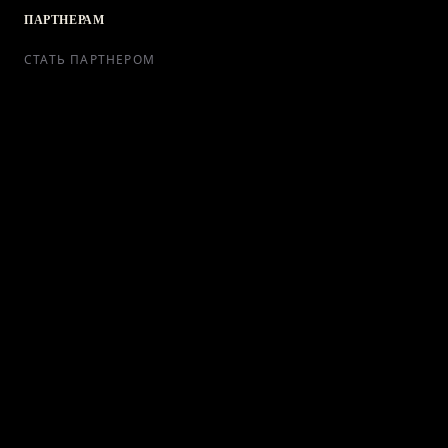
ПАРТНЕРАМ
СТАТЬ ПАРТНЕРОМ
РЕКЛАМА
СОТРУДНИЧЕСТВО
КОНТАКТЫ
Telegram Bot
support@ikra-x.ru
© 2026 ИКRA. ВСЕ ПРАВА ЗАЩИЩЕНЫ.
ПУБЛИЧНАЯ ОФЕРТА