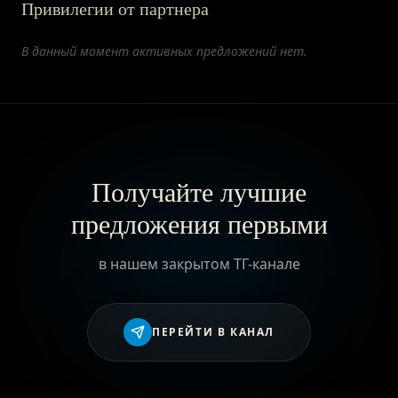
Привилегии от партнера
ПРИВИЛЕГИИ
В данный момент активных предложений нет.
ЖУРНАЛ
ПАРТНЕРАМ
Получайте лучшие
предложения первыми
ВХОД
в нашем закрытом ТГ-канале
ПЕРЕЙТИ В КАНАЛ