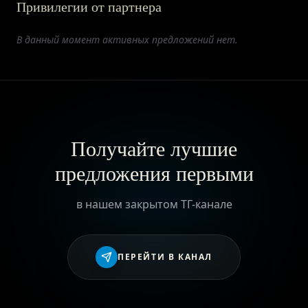
Привилегии от партнера
ПРИВИЛЕГИИ
В данный момент активных предложений нет.
ЖУРНАЛ
ПАРТНЕРАМ
Получайте лучшие
предложения первыми
ВХОД
в нашем закрытом ТГ-канале
ПЕРЕЙТИ В КАНАЛ