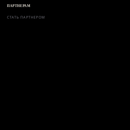
ПАРТНЕРАМ
СТАТЬ ПАРТНЕРОМ
РЕКЛАМА
СОТРУДНИЧЕСТВО
КОНТАКТЫ
Telegram Bot
support@ikra-x.ru
© 2026 ИКRA. ВСЕ ПРАВА ЗАЩИЩЕНЫ.
ПУБЛИЧНАЯ ОФЕРТА