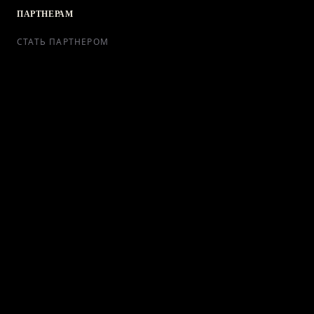
ПАРТНЕРАМ
СТАТЬ ПАРТНЕРОМ
РЕКЛАМА
СОТРУДНИЧЕСТВО
КОНТАКТЫ
Telegram Bot
support@ikra-x.ru
© 2026 ИКRA. ВСЕ ПРАВА ЗАЩИЩЕНЫ.
ПУБЛИЧНАЯ ОФЕРТА