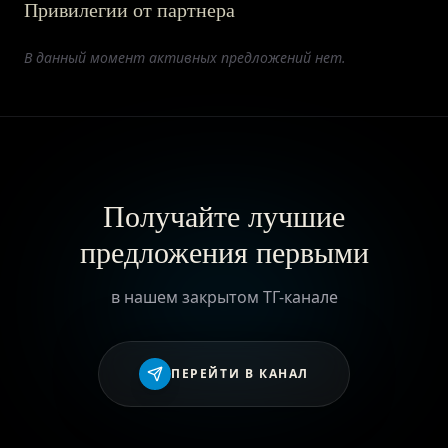
Привилегии от партнера
ПРИВИЛЕГИИ
В данный момент активных предложений нет.
ЖУРНАЛ
ПАРТНЕРАМ
Получайте лучшие
предложения первыми
ВХОД
в нашем закрытом ТГ-канале
ПЕРЕЙТИ В КАНАЛ