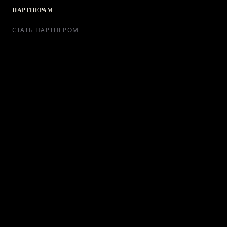
ПАРТНЕРАМ
СТАТЬ ПАРТНЕРОМ
РЕКЛАМА
СОТРУДНИЧЕСТВО
КОНТАКТЫ
Telegram Bot
support@ikra-x.ru
© 2026 ИКRA. ВСЕ ПРАВА ЗАЩИЩЕНЫ.
ПУБЛИЧНАЯ ОФЕРТА