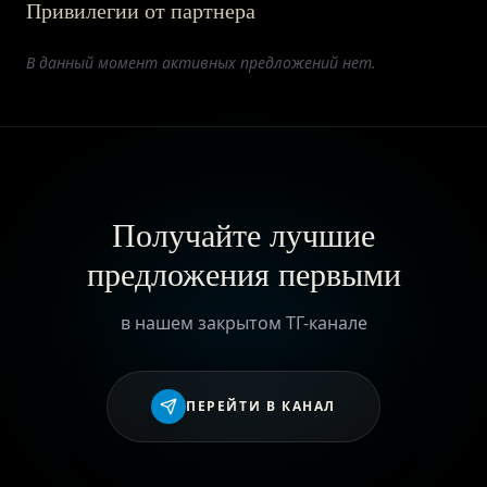
Привилегии от партнера
ПРИВИЛЕГИИ
В данный момент активных предложений нет.
ЖУРНАЛ
ПАРТНЕРАМ
Получайте лучшие
предложения первыми
ВХОД
в нашем закрытом ТГ-канале
ПЕРЕЙТИ В КАНАЛ