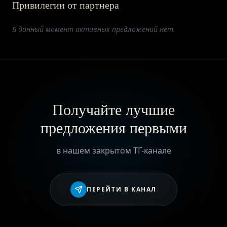
Привилегии от партнера
ПРИВИЛЕГИИ
В данный момент активных предложений нет.
ЖУРНАЛ
ПАРТНЕРАМ
Получайте лучшие
предложения первыми
ВХОД
в нашем закрытом ТГ-канале
ПЕРЕЙТИ В КАНАЛ