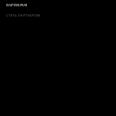
ПАРТНЕРАМ
СТАТЬ ПАРТНЕРОМ
РЕКЛАМА
СОТРУДНИЧЕСТВО
КОНТАКТЫ
Telegram Bot
support@ikra-x.ru
© 2026 ИКRA. ВСЕ ПРАВА ЗАЩИЩЕНЫ.
ПУБЛИЧНАЯ ОФЕРТА