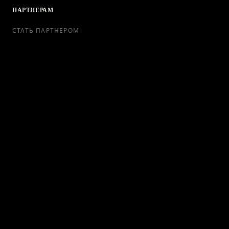
ПАРТНЕРАМ
СТАТЬ ПАРТНЕРОМ
РЕКЛАМА
СОТРУДНИЧЕСТВО
КОНТАКТЫ
Telegram Bot
support@ikra-x.ru
© 2026 ИКRA. ВСЕ ПРАВА ЗАЩИЩЕНЫ.
ПУБЛИЧНАЯ ОФЕРТА