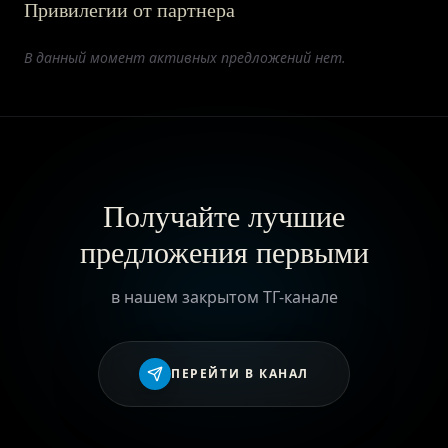
Привилегии от партнера
ПРИВИЛЕГИИ
В данный момент активных предложений нет.
ЖУРНАЛ
ПАРТНЕРАМ
Получайте лучшие
предложения первыми
ВХОД
в нашем закрытом ТГ-канале
ПЕРЕЙТИ В КАНАЛ