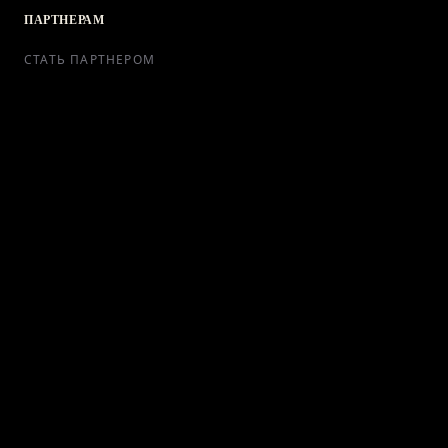
ПАРТНЕРАМ
СТАТЬ ПАРТНЕРОМ
РЕКЛАМА
СОТРУДНИЧЕСТВО
КОНТАКТЫ
Telegram Bot
support@ikra-x.ru
© 2026 ИКRA. ВСЕ ПРАВА ЗАЩИЩЕНЫ.
ПУБЛИЧНАЯ ОФЕРТА