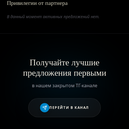
Привилегии от партнера
ПРИВИЛЕГИИ
В данный момент активных предложений нет.
ЖУРНАЛ
ПАРТНЕРАМ
Получайте лучшие
предложения первыми
ВХОД
в нашем закрытом ТГ-канале
ПЕРЕЙТИ В КАНАЛ