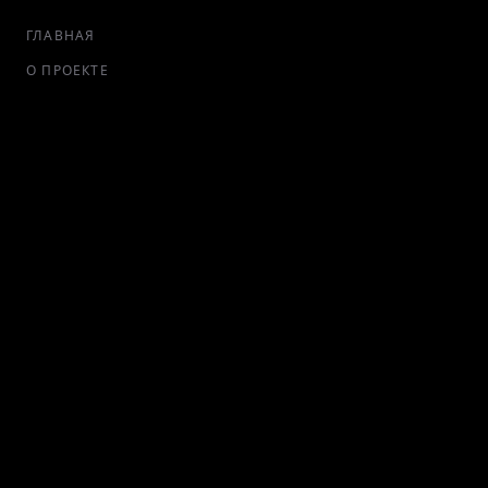
ГЛАВНАЯ
О ПРОЕКТЕ
ВСЕ ПРИВИЛЕГИИ
ЖУРНАЛ
ЛИЧНЫЙ КАБИНЕТ
ПАРТНЕРАМ
СТАТЬ ПАРТНЕРОМ
РЕКЛАМА
СОТРУДНИЧЕСТВО
КОНТАКТЫ
Telegram Bot