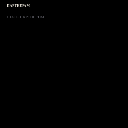
ПАРТНЕРАМ
СТАТЬ ПАРТНЕРОМ
РЕКЛАМА
СОТРУДНИЧЕСТВО
КОНТАКТЫ
Telegram Bot
support@ikra-x.ru
© 2026 ИКRA. ВСЕ ПРАВА ЗАЩИЩЕНЫ.
ПУБЛИЧНАЯ ОФЕРТА