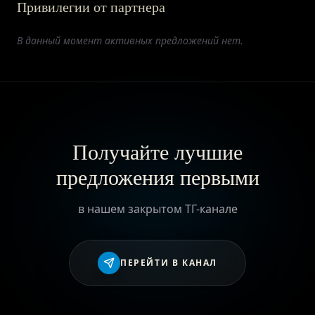
Привилегии от партнера
ПРИВИЛЕГИИ
В данный момент активных предложений нет.
ЖУРНАЛ
ПАРТНЕРАМ
Получайте лучшие
предложения первыми
ВХОД
в нашем закрытом ТГ-канале
ПЕРЕЙТИ В КАНАЛ