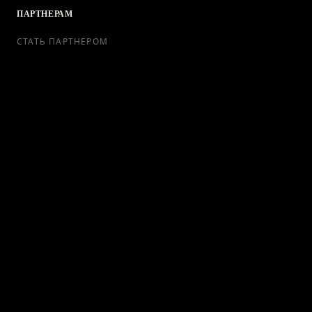
ПАРТНЕРАМ
СТАТЬ ПАРТНЕРОМ
РЕКЛАМА
СОТРУДНИЧЕСТВО
КОНТАКТЫ
Telegram Bot
support@ikra-x.ru
© 2026 ИКRA. ВСЕ ПРАВА ЗАЩИЩЕНЫ.
ПУБЛИЧНАЯ ОФЕРТА