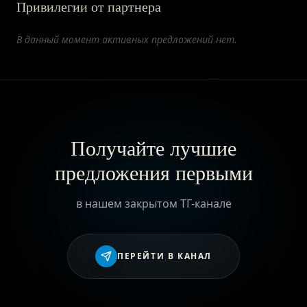
Привилегии от партнера
ПРИВИЛЕГИИ
В данный момент активных предложений нет.
ЖУРНАЛ
ПАРТНЕРАМ
Получайте лучшие
предложения первыми
ВХОД
в нашем закрытом ТГ-канале
ПЕРЕЙТИ В КАНАЛ