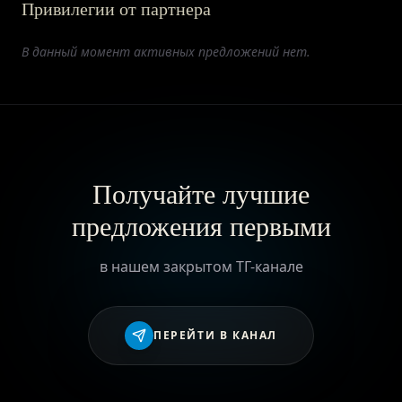
Привилегии от партнера
ПРИВИЛЕГИИ
В данный момент активных предложений нет.
ЖУРНАЛ
ПАРТНЕРАМ
Получайте лучшие
предложения первыми
ВХОД
в нашем закрытом ТГ-канале
ПЕРЕЙТИ В КАНАЛ