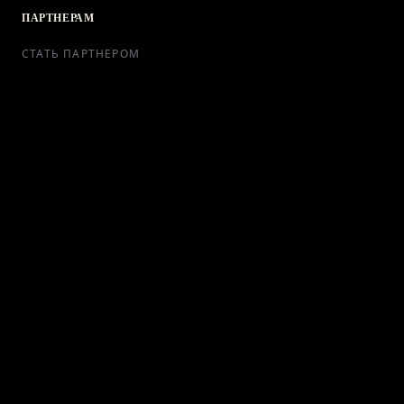
ПАРТНЕРАМ
СТАТЬ ПАРТНЕРОМ
РЕКЛАМА
СОТРУДНИЧЕСТВО
КОНТАКТЫ
Telegram Bot
support@ikra-x.ru
© 2026 ИКRA. ВСЕ ПРАВА ЗАЩИЩЕНЫ.
ПУБЛИЧНАЯ ОФЕРТА