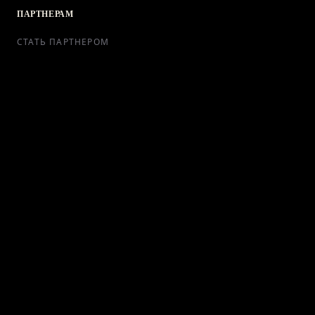
ПАРТНЕРАМ
СТАТЬ ПАРТНЕРОМ
РЕКЛАМА
СОТРУДНИЧЕСТВО
КОНТАКТЫ
Telegram Bot
support@ikra-x.ru
© 2026 ИКRA. ВСЕ ПРАВА ЗАЩИЩЕНЫ.
ПУБЛИЧНАЯ ОФЕРТА