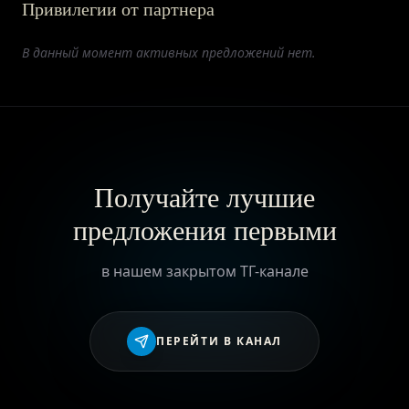
Привилегии от партнера
ПРИВИЛЕГИИ
В данный момент активных предложений нет.
ЖУРНАЛ
ПАРТНЕРАМ
Получайте лучшие
предложения первыми
ВХОД
в нашем закрытом ТГ-канале
ПЕРЕЙТИ В КАНАЛ