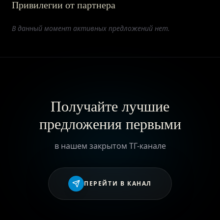
Привилегии от партнера
ПРИВИЛЕГИИ
В данный момент активных предложений нет.
ЖУРНАЛ
ПАРТНЕРАМ
Получайте лучшие
предложения первыми
ВХОД
в нашем закрытом ТГ-канале
ПЕРЕЙТИ В КАНАЛ