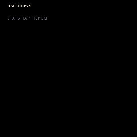
ПАРТНЕРАМ
СТАТЬ ПАРТНЕРОМ
РЕКЛАМА
СОТРУДНИЧЕСТВО
КОНТАКТЫ
Telegram Bot
support@ikra-x.ru
© 2026 ИКRA. ВСЕ ПРАВА ЗАЩИЩЕНЫ.
ПУБЛИЧНАЯ ОФЕРТА