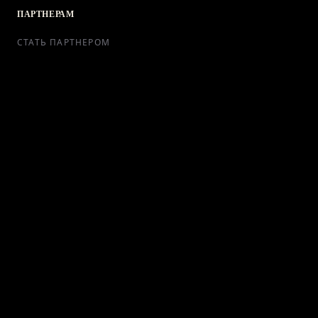
ПАРТНЕРАМ
СТАТЬ ПАРТНЕРОМ
РЕКЛАМА
СОТРУДНИЧЕСТВО
КОНТАКТЫ
Telegram Bot
support@ikra-x.ru
© 2026 ИКRA. ВСЕ ПРАВА ЗАЩИЩЕНЫ.
ПУБЛИЧНАЯ ОФЕРТА