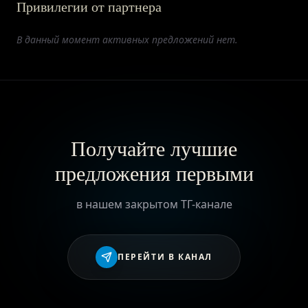
Привилегии от партнера
ПРИВИЛЕГИИ
В данный момент активных предложений нет.
ЖУРНАЛ
ПАРТНЕРАМ
Получайте лучшие
предложения первыми
ВХОД
в нашем закрытом ТГ-канале
ПЕРЕЙТИ В КАНАЛ