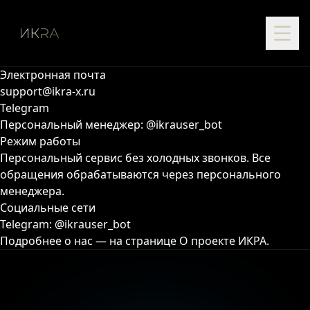
Контакты ИКРА
ИКРА — закрытое пространство привилегий для
предпринимателей и инвесторов. Свяжитесь с нами
удобным способом.
Электронная почта
support@ikra-x.ru
Telegram
Персональный менеджер:
@ikrauser_bot
Режим работы
Персональный сервис без холодных звонков. Все
обращения обрабатываются через персонального
менеджера.
Социальные сети
Telegram:
@ikrauser_bot
Подробнее о нас — на странице
О проекте ИКРА
.