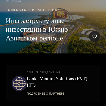
НАЗАД
LANKA VENTURE SOLUTIONS
Инфраструктурные
инвестиции в Южно-
ГЛАВНАЯ
Азиатском регионе
О ПРОЕКТЕ
ПРИВИЛЕГИИ
ПАРТНЕР ПРЕДЛОЖЕНИЯ
ЖУРНАЛ
Lanka Venture Solutions (PVT)
LTD
ПАРТНЕРАМ
ПОДРОБНЕЕ О ПАРТНЕРЕ