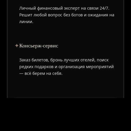
Личный финансовый эксперт на связи 24/7.
Решит любой вопрос без ботов и ожидания на
линии.
✦
Консьерж-сервис
Заказ билетов, бронь лучших отелей, поиск
редких подарков и организация мероприятий
— всё берем на себя.
* Сервис T-Bank Premium бесплатен при балансе от 3 млн ₽
на счетах банка, либо при сумме покупок от 200 000 ₽ в
месяц и балансе от 1 млн ₽. В иных случаях — 1990 ₽ в
месяц.