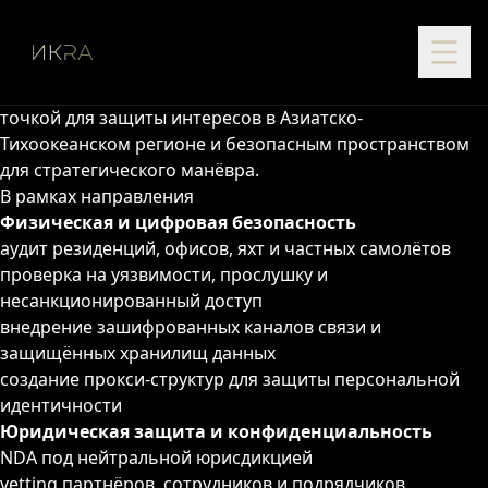
Мы выстраиваем систему безопасности как
управляемую инфраструктуру, которая работает до
того, как возникает реальная угроза.
Шри-Ланка в этой архитектуре становится опорной
точкой для защиты интересов в Азиатско-
Тихоокеанском регионе и безопасным пространством
для стратегического манёвра.
В рамках направления
Физическая и цифровая безопасность
аудит резиденций, офисов, яхт и частных самолётов
проверка на уязвимости, прослушку и
несанкционированный доступ
внедрение зашифрованных каналов связи и
защищённых хранилищ данных
создание прокси-структур для защиты персональной
идентичности
Юридическая защита и конфиденциальность
NDA под нейтральной юрисдикцией
vetting партнёров, сотрудников и подрядчиков