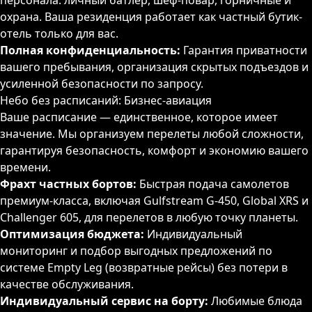
персонала: личный батлер, шеф-повар, горничные и
охрана. Ваша резиденция работает как частный бутик-
О ПРОЕКТЕ
отель только для вас.
Полная конфиденциальность:
Гарантия приватности
вашего пребывания, организация скрытых подъездов и
ПРИВИЛЕГИИ
усиленной безопасности по запросу.
Небо без расписаний: Бизнес-авиация
Ваше расписание — единственное, которое имеет
ЖУРНАЛ
значение. Мы организуем перелеты любой сложности,
гарантируя безопасность, комфорт и экономию вашего
времени.
ПАРТНЕРАМ
Фрахт частных бортов:
Быстрая подача самолетов
премиум-класса, включая Gulfstream G-450, Global XRS и
Challenger 605, для перелетов в любую точку планеты.
Оптимизация бюджета:
Индивидуальный
ВХОД
мониторинг и подбор выгодных предложений по
системе Empty Leg (возвратные рейсы) без потери в
качестве обслуживания.
Индивидуальный сервис на борту:
Любимые блюда