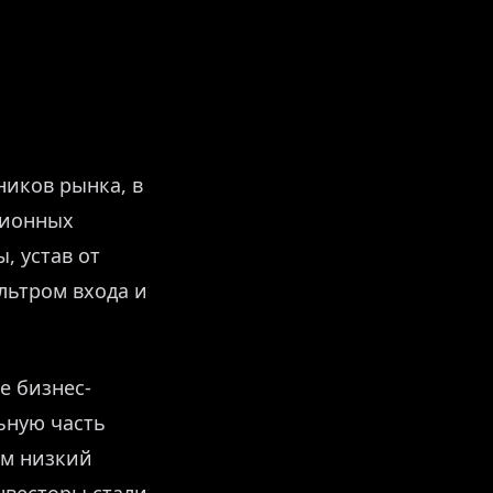
ников рынка, в
ционных
, устав от
льтром входа и
е бизнес-
ьную часть
ом низкий