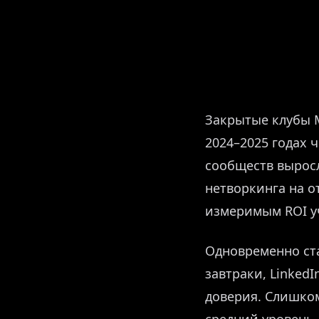
Закрытые клубы М
2024–2025 годах
сообществ выросл
нетворкинга на о
измеримым ROI у
Одновременно ст
завтраки, Linked
доверия. Слишко