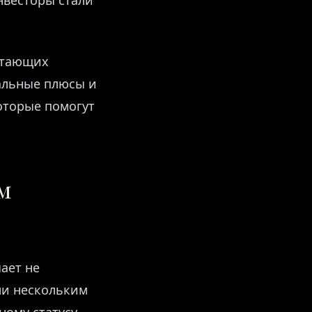
нвесторы стали
отающих
еальные плюсы и
оторые помогут
м
ает не
ли нескольким