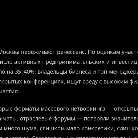
осквы переживают ренессанс. По оценкам участ
 число активных предпринимательских и инвести
о на 35–40%: владельцы бизнеса и топ-менеджеры
ткрытых конференциях, ищут среду с высоким фи
частия.
арые форматы массового нетворкинга — открыты
In-чаты, отраслевые форумы — потеряли значител
м много шума, слишком мало конкретики, слишк