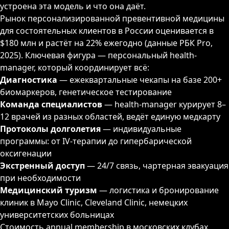
устроена эта модель и что она даёт.
Рынок персонализированной превентивной медицины
для состоятельных клиентов в России оценивается в
$180 млн и растёт на 22% ежегодно (данные РБК Pro,
2025). Ключевая фигура — персональный health-
manager, который координирует всё:
Диагностика
— ежеквартальные чекапы на базе 200+
биомаркеров, генетическое тестирование
Команда специалистов
— health-manager курирует 8–
12 врачей из разных областей, ведёт единую медкарту
Протоколы долголетия
— индивидуальные
программы: от IV-терапии до гипербарической
оксигенации
Экстренный доступ
— 24/7 связь, чартерная эвакуация
при необходимости
Медицинский туризм
— логистика и бронирование
клиник в Mayo Clinic, Cleveland Clinic, немецких
университетских больницах
Стоимость annual membership в московских клубах