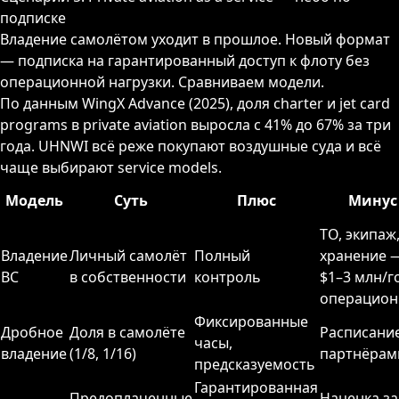
подписке
ПРИВИЛЕГИИ
Владение самолётом уходит в прошлое. Новый формат
— подписка на гарантированный доступ к флоту без
операционной нагрузки. Сравниваем модели.
ЖУРНАЛ
По данным WingX Advance (2025), доля charter и jet card
programs в private aviation выросла с 41% до 67% за три
ПАРТНЕРАМ
года. UHNWI всё реже покупают воздушные суда и всё
чаще выбирают service models.
Модель
Суть
Плюс
Минус
ВХОД
ТО, экипаж
Владение
Личный самолёт
Полный
хранение 
ВС
в собственности
контроль
$1–3 млн/г
операцион
Фиксированные
Дробное
Доля в самолёте
Расписание
часы,
владение
(1/8, 1/16)
партнёрам
предсказуемость
Гарантированная
Предоплаченные
Наценка за