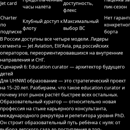
Jet card
доступность,
часы налёта
пик-сезон
флекс
Charter
Нет гарант
Клубный доступ к
Максимальный
по
конкретно
флоту
выбор ВС
подписке
борта
В России доступны все четыре модели. Лидеры
сегмента — Jet Aviation, Elit’Avia, ряд российских
операторов, переориентировавшихся на внутренние
направления и СНГ.
Сценарий 6: Education curator — архитектор будущего
детей
Для UHNWI образование — это стратегический проект
на 15–20 лет. Разбираем, что такое education curator и
почему этот рынок растёт быстрее всех остальных.
Образовательный куратор — относительно новая
профессия на стыке карьерного консультанта,
международного рекрутёра и репетитора уровня PhD.
Он строит образовательный путь ребёнка с нуля: от
выбора детского сада до поступления в топ-