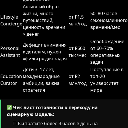
Активный образ
жизни, много
50–80 часов
Lifestyle
от ₽1,5
путешествий,
сэкономленного
Concierge
млн/год
ценность времени
времени/мес
> денег
Освобождение
Дефицит внимания
Personal
от ₽600
от 60–70%
к деталям, нужен
Assistant
тыс/мес
оперативных
«фильтр» для задач
задач
Дети 3–17 лет,
Поступление в
Education
международные
от ₽2
топ-20
Curator
амбиции, важна
млн/год
университет
стратегия
мира
Чек-лист готовности к переходу на
сценарную модель:
☐ Вы тратите более 3 часов в день на