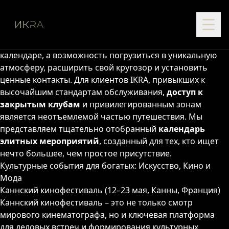
Мир элитных событий 2026: Зачем это нужно?
2026 год обещает стать знаменательным для ценителей
подлинного эксклюзива и роскоши.
Эксклюзивные
мероприятия 2026
— это не просто пункты в
календаре, а возможность погрузиться в уникальную
атмосферу, расширить свой кругозор и установить
ценные контакты. Для клиентов IKRA, привыкших к
высочайшим стандартам обслуживания,
доступ к
закрытым клубам
и привилегированным зонам
является неотъемлемой частью путешествия. Мы
представляем тщательно отобранный
календарь
элитных мероприятий
, созданный для тех, кто ищет
нечто большее, чем простое присутствие.
Культурные события для богатых: Искусство, Кино и
Мода
Каннский кинофестиваль (12–23 мая, Канны, Франция)
Каннский кинофестиваль – это не только смотр
мирового кинематографа, но и ключевая платформа
для деловых встреч и формирования культурных