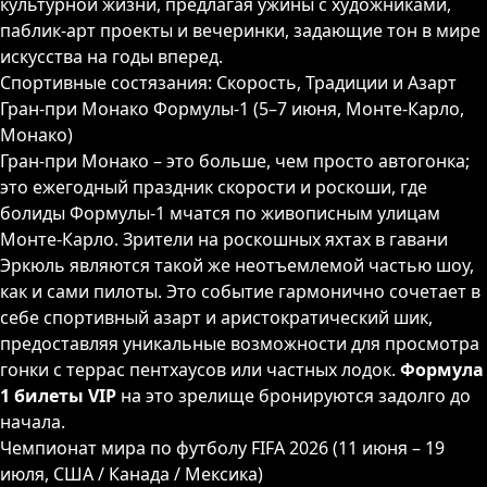
культурной жизни, предлагая ужины с художниками,
паблик-арт проекты и вечеринки, задающие тон в мире
искусства на годы вперед.
Спортивные состязания: Скорость, Традиции и Азарт
Гран-при Монако Формулы-1 (5–7 июня, Монте-Карло,
Монако)
Гран-при Монако – это больше, чем просто автогонка;
это ежегодный праздник скорости и роскоши, где
болиды Формулы-1 мчатся по живописным улицам
Монте-Карло. Зрители на роскошных яхтах в гавани
Эркюль являются такой же неотъемлемой частью шоу,
как и сами пилоты. Это событие гармонично сочетает в
себе спортивный азарт и аристократический шик,
предоставляя уникальные возможности для просмотра
гонки с террас пентхаусов или частных лодок.
Формула
1 билеты VIP
на это зрелище бронируются задолго до
начала.
Чемпионат мира по футболу FIFA 2026 (11 июня – 19
июля, США / Канада / Мексика)