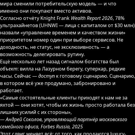
мира сменили потребительскую модель — и что
именно они покупают вместо активов.
Согласно отчёту Knight Frank
Wealth Report 2026
, 78%
ультрахайнетов (UHNWI — лица с капиталом от $30 млн)
назвали «управление временем и качеством жизни»
приоритетом номер один при выборе сервисов. Не
доходность, не статус, не эксклюзивность — а
возможность делегировать рутину.
Ещё несколько лет назад сигналом богатства был
объект
: вилла на Лазурном берегу, суперкар, редкие
часы. Сейчас —
доступ
к готовому сценарию. Сценарию,
в котором всё уже продумано, забронировано и
работает.
«Самые состоятельные клиенты приходят к нам не за
яхтой — они хотят, чтобы их жизнь просто работала без
лишних усилий с их стороны»,
— Андрей Соколов, управляющий партнёр московского
семейного офиса, Forbes Russia, 2025
Этот сдвиг меняет всё: от того, как продаются luxury-