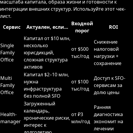
масштаба капитала, образа жизни и готовности к
интеграции внешних структур. Используйте этот чек-
лист.
Входной
Сервис
Актуален, если…
ROI
порог
Капитал от $10 млн,
Снижение
Single
несколько
от $500
налоговой
Family
юрисдикций,
тыс/год
нагрузки +
Office
сложная структура
сохранение
активов
Капитал $2–10 млн,
Multi
Доступ к SFO-
нужна
от $100
Family
сервисам за
инфраструктура
тыс/год
Office
долю цены
без полной SFO
Загруженный
Ранняя
календарь,
Health-
от ₽3
диагностика
хронические риски,
manager
млн/год
экономит на
интерес к
лечении
долголетию