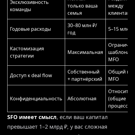
Эксклюзивность
только ваша
между
команды
семья
клиентами
30–80 млн ₽/
Годовые расходы
5–15 млн ₽
год
Ограничен
Кастомизация
Максимальная
шаблонам
стратегии
MFO
Собственный
Общий пул
Доступ к deal flow
+ партнёрский
MFO
Относител
Конфиденциальность
Абсолютная
(общие
процессы)
SFO имеет смысл
, если ваш капитал
превышает 1–2 млрд ₽, у вас сложная