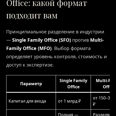
Office: какой формат
подходит вам
Принципиальное разделение в индустрии
—
Single Family Office (SFO)
против
Multi-
Family Office (MFO)
. Выбор формата
определяет уровень контроля, стоимость и
доступ к экспертизе.
Single Family
Multi-Fam
Параметр
Office
Office
от 150–300
Капитал для входа
от 1 млрд ₽
₽
Полная —
Разделяетс