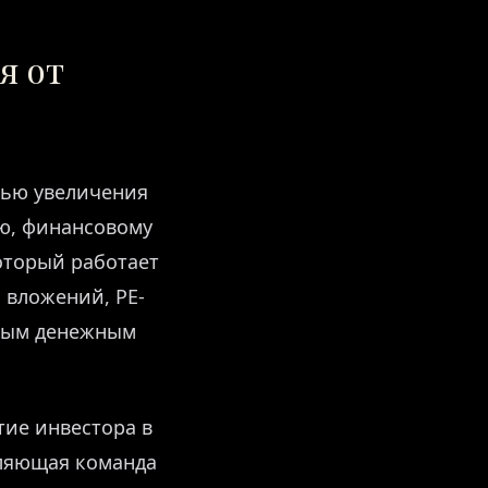
я от
елью увеличения
ю, финансовому
который работает
 вложений, PE-
ьным денежным
тие инвестора в
вляющая команда