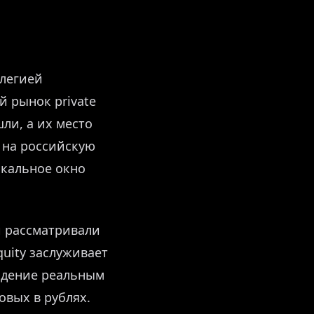
илегией
й рынок private
ли, а их место
 на российскую
икальное окно
 рассматривали
uity заслуживает
ладение реальным
овых в рублях.